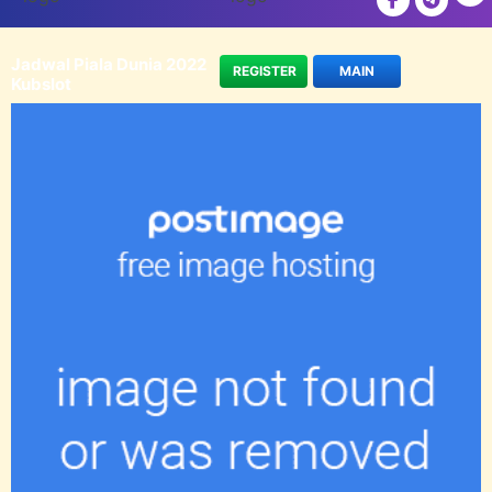
Jadwal Piala Dunia 2022
REGISTER
MAIN
Kubslot