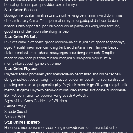
bersaing dengan para provider besar lainnya.
Situs Online Boongo
Boongo merupakan salah satu situs online yang permainan nya didominisasi
dengan history China. Tema permainan nya mengadopsi dari cerita dan
histori China seperti super rich god, great panda, wu kong, lord fortune,
goodness of the moon, shen long mi bao.
Situs Online PG Soft
PG Soft game slot online gacor merupakan situs judi slot gacor terpercaya,
pgsoft adalah mesin pencari uang terbaik diantara mesin lainnya. Dapat
diakses melalui smartphone kesayangan anda dengan mudah. Tampilan
modern dan roda putaran minimal menjadi pilihan para player untuk
memainkan sebuah game slot online.
Situs Online Playtech
Playtech adalah provider yang menyediakan permainan slot online terbaik
dengan jackpot besar, yang membuat provider ini sudah menjadi salah satu
pesaing berat untuk pragmatic play. Playtech memilih grafik yang sangat baik
membuat game Playtech banyak diminati oleh slotter slot online di indonesia.
Berikut permainan terpopuler yang ada di Playtech :
Agen of the Gods Goddess of Wisdom
Geisha Story
Suicide Squad
Amazon Wild
Situs Online Habanero
Habanero merupakan provider yang menyediakan permainan slot online