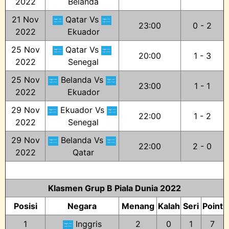
2022
Belanda
21 Nov
Qatar Vs
23:00
0 - 2
2022
Ekuador
25 Nov
Qatar Vs
20:00
1 - 3
2022
Senegal
25 Nov
Belanda Vs
23:00
1 - 1
2022
Ekuador
29 Nov
Ekuador Vs
22:00
1 - 2
2022
Senegal
29 Nov
Belanda Vs
22:00
2 - 0
2022
Qatar
Klasmen Grup B Piala Dunia 2022
Posisi
Negara
Menang
Kalah
Seri
Point
1
Inggris
2
0
1
7