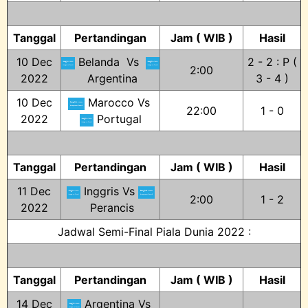
Tanggal
Pertandingan
Jam ( WIB )
Hasil
10 Dec
Belanda Vs
2 - 2 : P (
2:00
2022
Argentina
3 - 4 )
10 Dec
Marocco Vs
22:00
1 - 0
2022
Portugal
Tanggal
Pertandingan
Jam ( WIB )
Hasil
11 Dec
Inggris Vs
2:00
1 - 2
2022
Perancis
Jadwal Semi-Final Piala Dunia 2022 :
Tanggal
Pertandingan
Jam ( WIB )
Hasil
14 Dec
Argentina Vs