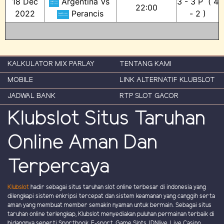
18 Dec
Argentina Vs
3 - 3 P ( 4
22:00
2022
Perancis
- 2 )
KALKULATOR MIX PARLAY
TENTANG KAMI
MOBILE
LINK ALTERNATIF KLUBSLOT
JADWAL BANK
RTP SLOT GACOR
Klubslot Situs Taruhan
Online Aman Dan
Terpercaya
Klubslot
hadir sebagai situs taruhan slot online terbesar di indonesia yang
dilengkapi sistem enkripsi tercepat dan sistem keamanan yang canggih serta
aman yang membuat member semakin nyaman untuk bermain. Sebagai situs
taruhan online terlengkap, Klubslot menyediakan puluhan permainan terbaik di
bidangnya seperti Sportbook, E-sport, Game Slots, IDNlive, Live Casino,