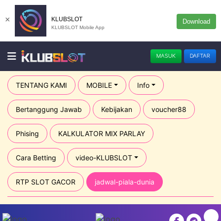
×
KLUBSLOT
Download
KLUBSLOT Mobile App
MASUK
DAFTAR
TENTANG KAMI
MOBILE
Info
Bertanggung Jawab
Kebijakan
voucher88
Phising
KALKULATOR MIX PARLAY
Cara Betting
video-KLUBSLOT
RTP SLOT GACOR
jadwal-piala-dunia