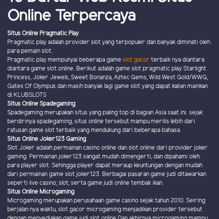
Online Terpercaya
Situs Online Pragmatic Play
Pragmatic play adalah provider slot yang terpopuler dan banyak diminati oleh
para pemain slot.
Pragmatic play mempunyai beberapa game
slot gacor
terbaik nya diantara
diantara game slot online. Berikut adalah game slot pragmatic play Starlight
Princess, Joker Jewels, Sweet Bonanza, Aztec Gems, Wild West Gold/WWG,
Gates Of Olympus dan masih banyak lagi game slot yang dapat kalian mainkan
di KLUBSLOTS
Situs Online Spadegaming
Spadegaming merupakan situs yang paling top di bagian Asia saat ini. sejak
berdirinya spadegaming, situs online tersebut mampu merilis lebih dari
ratusan game slot terbaik yang mendukung dari beberapa bahasa.
Situs Online Joker123 Gaming
Slot Joker adalah permainan casino online dan slot online dari provider joker
gaming. Permainan joker123 sangat mudah dimengerti, dan dipahami oleh
para player slot. Sehingga player dapat meraup keuntungan dengan mudah
dari permainan game slot joker123. Berbagai pasaran game judi ditawarkan
seperti live casino, slot, serta game judi online tembak ikan.
Situs Online Microgaming
Microgaming merupakan perusahaan game casino sejak tahun 2010. Seiring
berjalan nya waktu, slot gacor microgaming menjadikan provider tersebut
dengan menyediakan game judi slot online.Dan akhirnya microgaming mampu