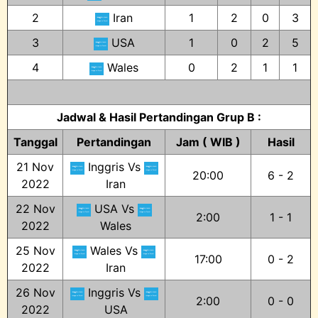
2
Iran
1
2
0
3
3
USA
1
0
2
5
4
Wales
0
2
1
1
Jadwal & Hasil Pertandingan Grup B :
Tanggal
Pertandingan
Jam ( WIB )
Hasil
21 Nov
Inggris Vs
20:00
6 - 2
2022
Iran
22 Nov
USA Vs
2:00
1 - 1
2022
Wales
25 Nov
Wales Vs
17:00
0 - 2
2022
Iran
26 Nov
Inggris Vs
2:00
0 - 0
2022
USA