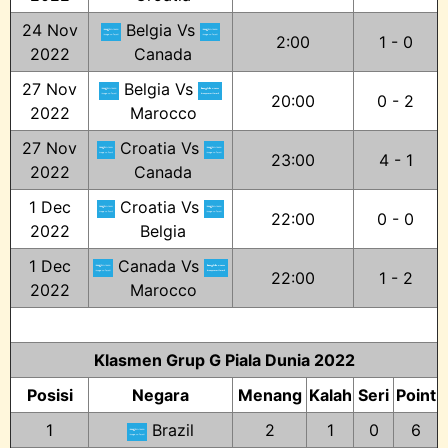
24 Nov
Belgia Vs
2:00
1 - 0
2022
Canada
27 Nov
Belgia Vs
20:00
0 - 2
2022
Marocco
27 Nov
Croatia Vs
23:00
4 - 1
2022
Canada
1 Dec
Croatia Vs
22:00
0 - 0
2022
Belgia
1 Dec
Canada Vs
22:00
1 - 2
2022
Marocco
Klasmen Grup G Piala Dunia 2022
Posisi
Negara
Menang
Kalah
Seri
Point
1
Brazil
2
1
0
6