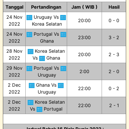
Tanggal
Pertandingan
Jam ( WIB )
Hasil
24 Nov
Uruguay Vs
20:00
0 - 0
2022
Korea Selatan
24 Nov
Portugal Vs
23:00
3 - 2
2022
Ghana
28 Nov
Korea Selatan
20:00
2 - 3
2022
Vs
Ghana
29 Nov
Portugal Vs
2:00
2 - 0
2022
Uruguay
2 Dec
Ghana Vs
22:00
0 - 2
2022
Uruguay
2 Dec
Korea Selatan
22:00
2 - 1
2022
Vs
Portugal