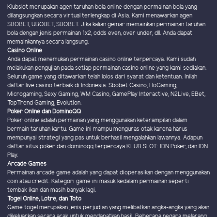
Klubslot merupakan agen taruhan bola online dengan permainan bola yang
dilangsungkan secara virtual terlengkap di Asia. Kami menawarkan agen
SBOBET, UBOBET, SBOBET. Jika kalian gemar memainkan permainan taruhan
bola dengan jenis permainan 1x2, odds even, over under, dll. Anda dapat
memainkannya secara langsung.
Casino Online
Anda dapat menemukan permainan casino online terpercaya. Kami sudah
melakukan pengujian pada setiap permainan casino online yang kami sediakan.
Seluruh game yang ditawarkan telah lolos dari syarat dan ketentuan. Inilah
daftar live casino terbaik di Indonesia: Sbobet Casino, HoGaming,
Microgaming, Sexy Gaming, WM Casino, GamePlay Interactive, N2Live, EBet,
TopTrend Gaming, Evolution.
Poker Online dan DominoQQ
Poker online adalah permainan yang menggunakan keterampilan dalam
bermain taruhan kartu. Game ini mampu menguras otak karena harus
mempunyai strategi yang pas untuk berhasil mengalahkan lawannya. Adapun
daftar situs poker dan dominoqq terpercaya KLUB SLOT: IDN Poker, dan IDN
Play.
Arcade Games
Permainan arcade game adalah yang dapat dioperasikan dengan menggunakan
coin atau credit. Kategori game ini masuk kedalam permainan seperti
tembak ikan dan masih banyak lagi.
Togel Online, Lotre, dan Toto
Game togel merupakan jenis perjudian yang melibatkan angka-angka yang akan
dikeluarkan secara acak untuk mendapatkan hasil. Beberapa negara melarang